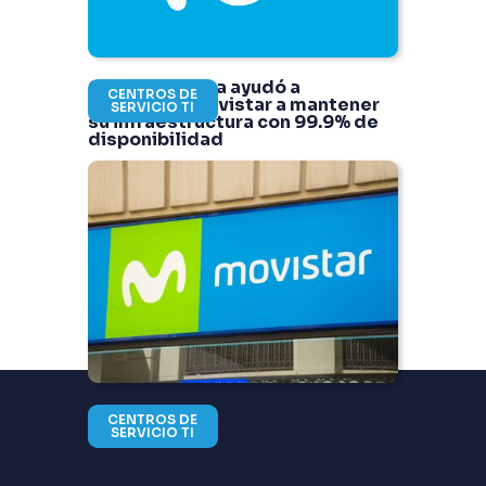
Cómo Getecsa ayudó a
CENTROS DE
Telefónica Movistar a mantener
SERVICIO TI
su infraestructura con 99.9% de
disponibilidad
Migración a herramienta GLPI
CENTROS DE
para ahorrar con Movistar
SERVICIO TI